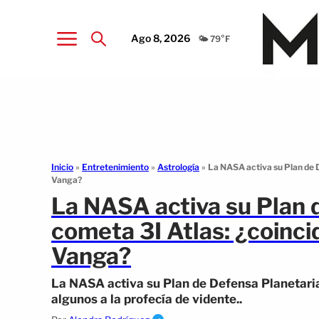
Ago 8, 2026
🌤️ 79°F
Inicio
»
Entretenimiento
»
Astrología
»
La NASA activa su Plan de D
Vanga?
La NASA activa su Plan d
cometa 3I Atlas: ¿coinci
Vanga?
La NASA activa su Plan de Defensa Planetaria 
algunos a la profecía de vidente..