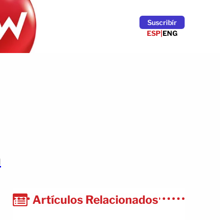
Suscribír
ESP
|
ENG
a
Artículos Relacionados