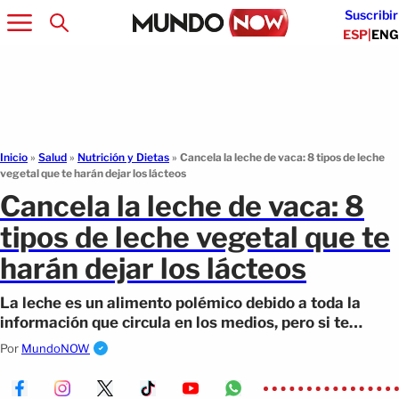
Suscribir
ESP
|
ENG
Inicio
»
Salud
»
Nutrición y Dietas
»
Cancela la leche de vaca: 8 tipos de leche
vegetal que te harán dejar los lácteos
Cancela la leche de vaca: 8
tipos de leche vegetal que te
harán dejar los lácteos
La leche es un alimento polémico debido a toda la
información que circula en los medios, pero si te
preocupa mucho lo que dicen que (...)
Por
MundoNOW