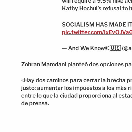
will require a 9.5% hike a
Kathy Hochul’s refusal to 
SOCIALISM HAS MADE I
pic.twitter.com/lxEvOJVa
— And We Know©🇺🇸 (@
Zohran Mamdani planteó dos opciones par
«Hay dos caminos para cerrar la brecha pr
justo: aumentar los impuestos a los más ri
entre lo que la ciudad proporciona al esta
de prensa.