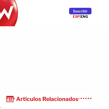
Suscribír
ESP
|
ENG
Artículos Relacionados