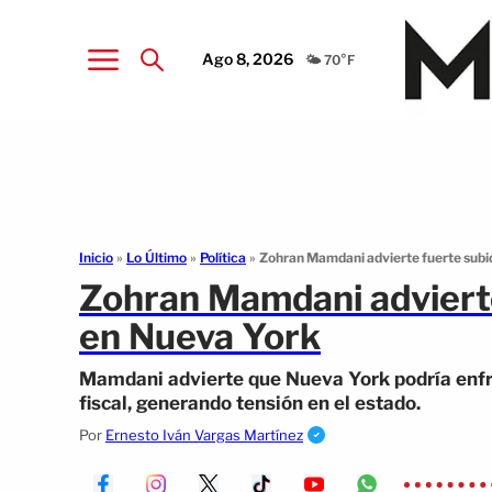
Ago 8, 2026
🌤️ 70°F
Inicio
»
Lo Último
»
Política
»
Zohran Mamdani advierte fuerte subi
Zohran Mamdani advierte
en Nueva York
Mamdani advierte que Nueva York podría enfre
fiscal, generando tensión en el estado.
Por
Ernesto Iván Vargas Martínez