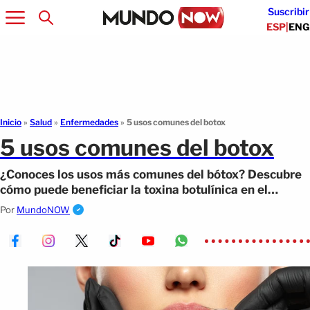
Suscribir
ESP
|
ENG
Inicio
»
Salud
»
Enfermedades
»
5 usos comunes del botox
5 usos comunes del botox
¿Conoces los usos más comunes del bótox? Descubre
cómo puede beneficiar la toxina botulínica en el
tratamiento de las enfermedades.
Por
MundoNOW