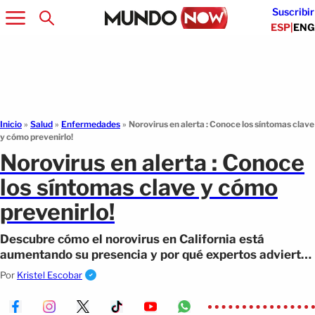
Suscribir
ESP
|
ENG
Inicio
»
Salud
»
Enfermedades
»
Norovirus en alerta : Conoce los síntomas clave
y cómo prevenirlo!
Norovirus en alerta : Conoce
los síntomas clave y cómo
prevenirlo!
Descubre cómo el norovirus en California está
aumentando su presencia y por qué expertos advierten
sobre un posible riesgo de contagio!
Por
Kristel Escobar