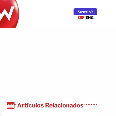
Suscribír
ESP
|
ENG
Artículos Relacionados