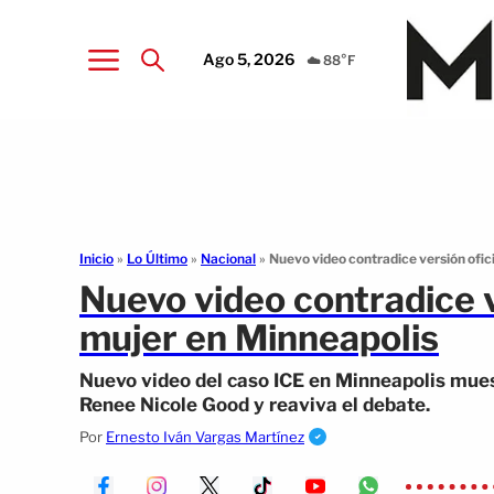
Ago 5, 2026
☁️ 88°F
Inicio
»
Lo Último
»
Nacional
»
Nuevo video contradice versión ofic
Nuevo video contradice v
mujer en Minneapolis
Nuevo video del caso ICE en Minneapolis mues
Renee Nicole Good y reaviva el debate.
Por
Ernesto Iván Vargas Martínez