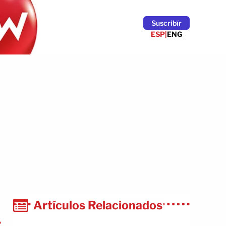
Suscribír
ESP
|
ENG
Artículos Relacionados