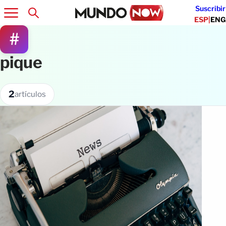
Suscribir
ESP
|
ENG
#
pique
2
artículos