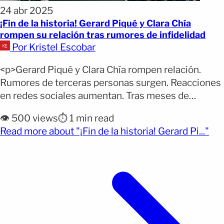
24 abr 2025
¡Fin de la historia! Gerard Piqué y Clara Chía
rompen su relación tras rumores de infidelidad
Por Kristel Escobar
<p>Gerard Piqué y Clara Chía rompen relación.
Rumores de terceras personas surgen. Reacciones
en redes sociales aumentan. Tras meses de
especulaciones sobre una posible crisis entre
👁️ 500 views
⏱️ 1 min read
Gerard Piqué y Clara Chía, parece que finalmente
(ope
Read more about "¡Fin de la historia! Gerard Pi..."
su relación ha llegado a su fin. La periodista
española Adriana Dorronsoro fue la encargada de
anunciar la noticia en su [&hellip;]</p>