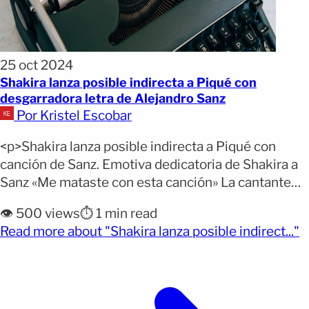
25 oct 2024
Shakira lanza posible indirecta a Piqué con
desgarradora letra de Alejandro Sanz
Por Kristel Escobar
<p>Shakira lanza posible indirecta a Piqué con
canción de Sanz. Emotiva dedicatoria de Shakira a
Sanz «Me mataste con esta canción» La cantante
colombiana Shakira se ha vuelto tendencia en
👁️ 500 views
⏱️ 1 min read
redes sociales, esta vez por lo que podría
(
Read more about "Shakira lanza posible indirect..."
interpretarse como una indirecta a su ex, Gerard
Piqué, usando la nueva canción de su amigo
Alejandro [&hellip;]</p>