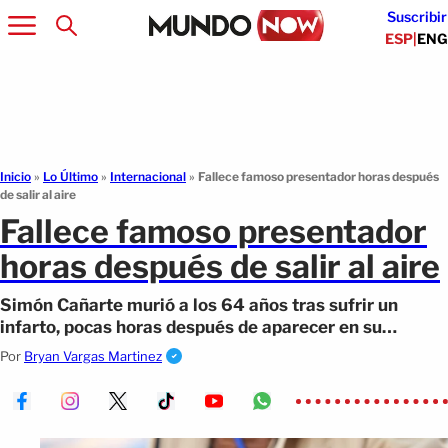
Suscribir
ESP
|
ENG
Inicio
»
Lo Último
»
Internacional
»
Fallece famoso presentador horas después
de salir al aire
Fallece famoso presentador
horas después de salir al aire
Simón Cañarte murió a los 64 años tras sufrir un
infarto, pocas horas después de aparecer en su
programa, noticia que conmocionó
Por
Bryan Vargas Martinez