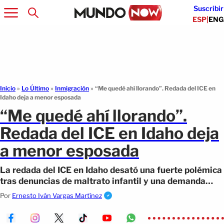
Suscribir
ESP
|
ENG
Inicio
»
Lo Último
»
Inmigración
»
“Me quedé ahí llorando”. Redada del ICE en
Idaho deja a menor esposada
“Me quedé ahí llorando”.
Redada del ICE en Idaho deja
a menor esposada
La redada del ICE en Idaho desató una fuerte polémica
tras denuncias de maltrato infantil y una demanda
federal por derechos civiles.
Por
Ernesto Iván Vargas Martínez