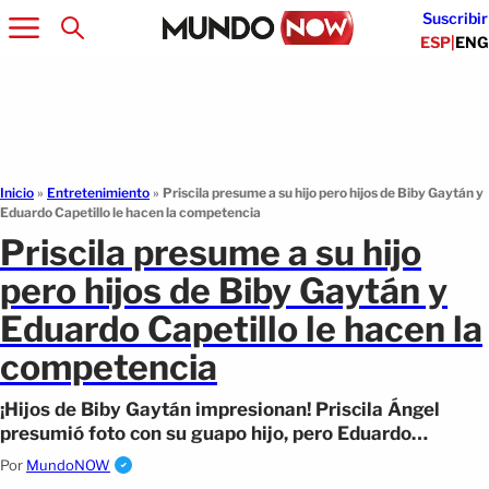
Suscribir
ESP
|
ENG
Inicio
»
Entretenimiento
»
Priscila presume a su hijo pero hijos de Biby Gaytán y
Eduardo Capetillo le hacen la competencia
Priscila presume a su hijo
pero hijos de Biby Gaytán y
Eduardo Capetillo le hacen la
competencia
¡Hijos de Biby Gaytán impresionan! Priscila Ángel
presumió foto con su guapo hijo, pero Eduardo
Capetillo vino a 'aguar la fiesta'
Por
MundoNOW