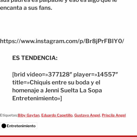
encanta a sus fans.
https://www.instagram.com/p/Br8jPrFBIY0/
ES TENDENCIA:
[brid video=»377128″ player=»14557″
title=»Chiquis entre su boda y el
homenaje a Jenni Suelta La Sopa
Entretenimiento»]
Etiquetas:
Biby Gaytan
,
Eduardo Capetillo
,
Gustavo Angel
,
Priscila Angel
Entretenimiento