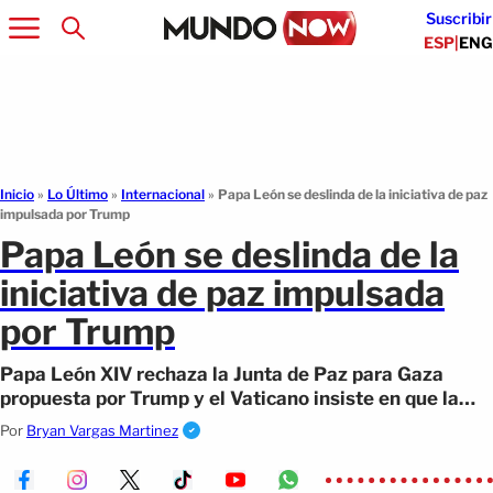
Suscribir
ESP
|
ENG
Inicio
»
Lo Último
»
Internacional
»
Papa León se deslinda de la iniciativa de paz
impulsada por Trump
Papa León se deslinda de la
iniciativa de paz impulsada
por Trump
Papa León XIV rechaza la Junta de Paz para Gaza
propuesta por Trump y el Vaticano insiste en que la
ONU debe gestionar la crisis
Por
Bryan Vargas Martinez