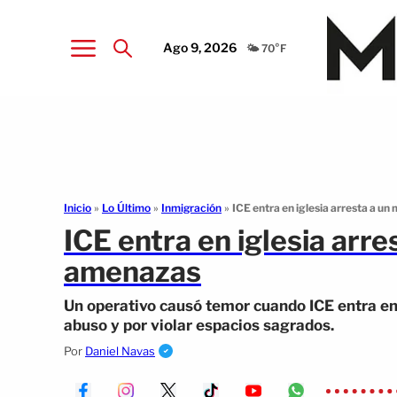
Ago 9, 2026
🌤️ 70°F
Inicio
»
Lo Último
»
Inmigración
»
ICE entra en iglesia arresta a u
ICE entra en iglesia arre
amenazas
Un operativo causó temor cuando ICE entra en
abuso y por violar espacios sagrados.
Por
Daniel Navas