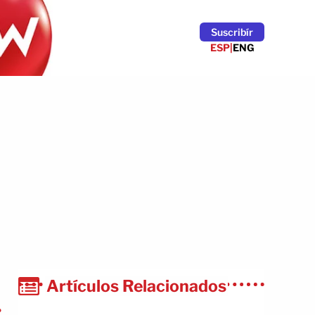
Suscribír
ESP
|
ENG
Artículos Relacionados