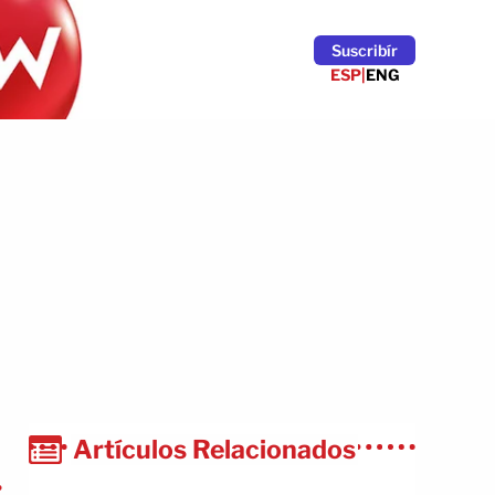
Suscribír
ESP
|
ENG
Artículos Relacionados