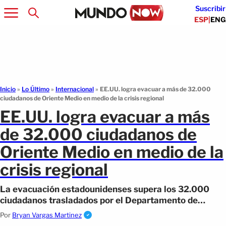
Suscribir
ESP
|
ENG
Inicio
»
Lo Último
»
Internacional
»
EE.UU. logra evacuar a más de 32.000
ciudadanos de Oriente Medio en medio de la crisis regional
EE.UU. logra evacuar a más
de 32.000 ciudadanos de
Oriente Medio en medio de la
crisis regional
La evacuación estadounidenses supera los 32.000
ciudadanos trasladados por el Departamento de
Estado en medio de la crisis regional.
Por
Bryan Vargas Martinez