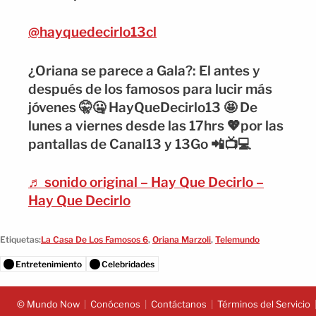
@hayquedecirlo13cl
¿Oriana se parece a Gala?: El antes y
después de los famosos para lucir más
jóvenes 🤫🤐 HayQueDecirlo13 🤩 De
lunes a viernes desde las 17hrs 💖por las
pantallas de Canal13 y 13Go 📲📺💻
♬ sonido original – Hay Que Decirlo –
Hay Que Decirlo
Etiquetas:
La Casa De Los Famosos 6
,
Oriana Marzoli
,
Telemundo
Entretenimiento
Celebridades
© Mundo Now
Conócenos
Contáctanos
Términos del Servicio