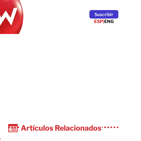
Suscribír
ESP
|
ENG
Artículos Relacionados