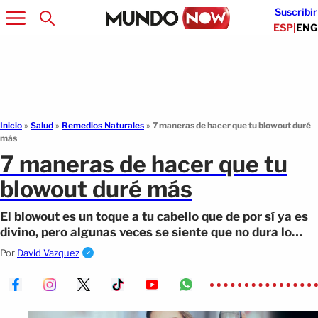
Suscribir
ESP
|
ENG
Inicio
»
Salud
»
Remedios Naturales
»
7 maneras de hacer que tu blowout duré
más
7 maneras de hacer que tu
blowout duré más
El blowout es un toque a tu cabello que de por sí ya es
divino, pero algunas veces se siente que no dura lo
suficiente para uno no (...)
Por
David Vazquez