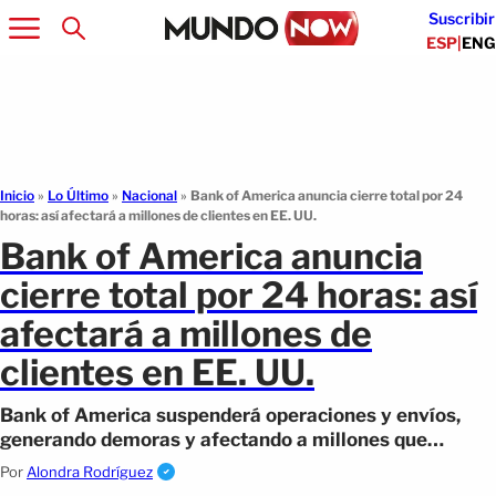
Suscribir
ESP
|
ENG
Inicio
»
Lo Último
»
Nacional
»
Bank of America anuncia cierre total por 24
horas: así afectará a millones de clientes en EE. UU.
Bank of America anuncia
cierre total por 24 horas: así
afectará a millones de
clientes en EE. UU.
Bank of America suspenderá operaciones y envíos,
generando demoras y afectando a millones que
dependen de servicios presenciales.
Por
Alondra Rodríguez