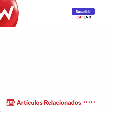
Suscribír
ESP
|
ENG
Artículos Relacionados