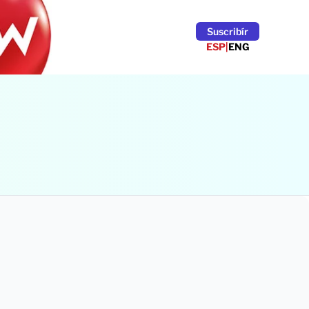
Suscribír
ESP
|
ENG