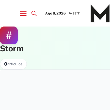
Ago 8, 2026
🌤️ 89°F
#
Storm
0
artículos