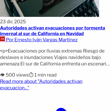
23 dic 2025
Autoridades activan evacuaciones por tormenta
invernal al sur de California en Navidad
Por Ernesto Iván Vargas Martínez
<p>Evacuaciones por lluvias extremas Riesgo de
deslaves e inundaciones Viajes navideños bajo
amenaza El sur de California enfrenta un escenario
de alto riesgo ante la llegada de un río atmosférico
👁️ 500 views
⏱️ 1 min read
que traerá lluvias intensas, vientos fuertes y
Read more about "Autoridades activan
grandes nevadas en plena temporada navideña. Las
(opens full article)
evacuacion..."
autoridades han activado alertas y órdenes de
evacuación mientras el sistema [&hellip;]</p>