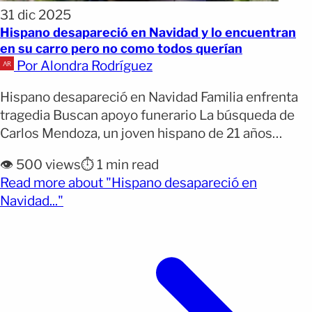
31 dic 2025
Hispano desapareció en Navidad y lo encuentran
en su carro pero no como todos querían
Por Alondra Rodríguez
Hispano desapareció en Navidad Familia enfrenta
tragedia Buscan apoyo funerario La búsqueda de
Carlos Mendoza, un joven hispano de 21 años
reportado como desaparecido entre el 24 y 25 de
👁️ 500 views
⏱️ 1 min read
diciembre, terminó con un hallazgo devastador para
Read more about "Hispano desapareció en
su familia. Además, la Oficina del Sheriff del
(opens full article)
Navidad..."
condado de Fresno confirmó que el joven fue
encontrado sin [&hellip;]