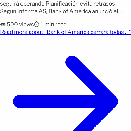
seguirá operando Planificación evita retrasos
Segun informa AS, Bank of America anunció el
cierre de todas sus sucursales en Estados Unidos
👁️ 500 views
⏱️ 1 min read
durante feriados federales específicos, siguiendo
Read more about "Bank of America cerrará todas ..."
el calendario oficial establecido por la Reserva
(opens full article)
Federal. El primer cierre próximo será el 25 de
diciembre, cuando se conmemora el Día de
[&hellip;]</p>