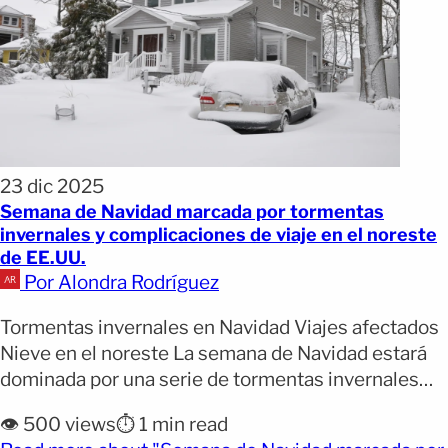
23 dic 2025
Semana de Navidad marcada por tormentas
invernales y complicaciones de viaje en el noreste
de EE.UU.
Por Alondra Rodríguez
Tormentas invernales en Navidad Viajes afectados
Nieve en el noreste La semana de Navidad estará
dominada por una serie de tormentas invernales
que afectarán al noreste de Estados Unidos, con
👁️ 500 views
⏱️ 1 min read
nieve, hielo y lluvia helada en distintas etapas. Los