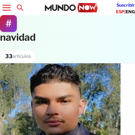
Suscribir
ESP
|
ENG
#
navidad
33
artículos