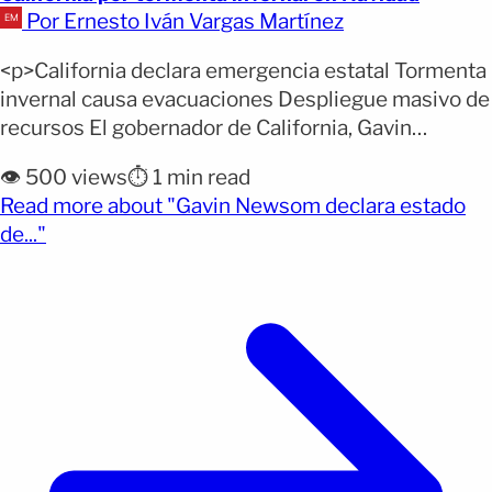
Por Ernesto Iván Vargas Martínez
<p>California declara emergencia estatal Tormenta
invernal causa evacuaciones Despliegue masivo de
recursos El gobernador de California, Gavin
Newsom, declaró este miércoles el estado de
👁️ 500 views
⏱️ 1 min read
emergencia en varias zonas del estado ante el
Read more about "Gavin Newsom declara estado
impacto de una fuerte tormenta invernal que afecta
(opens full article)
de..."
a distintas regiones. La medida busca acelerar la
respuesta ante las condiciones climáticas
extremas que [&hellip;]</p>