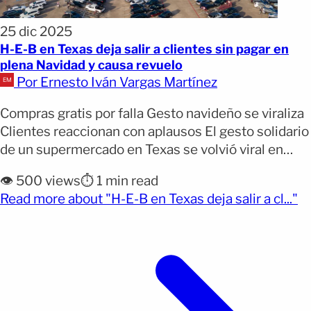
25 dic 2025
H-E-B en Texas deja salir a clientes sin pagar en
plena Navidad y causa revuelo
Por Ernesto Iván Vargas Martínez
Compras gratis por falla Gesto navideño se viraliza
Clientes reaccionan con aplausos El gesto solidario
de un supermercado en Texas se volvió viral en
redes sociales tras difundirse un video que
👁️ 500 views
⏱️ 1 min read
muestra cómo una tienda H-E-B regaló
(o
Read more about "H-E-B en Texas deja salir a cl..."
comestibles a decenas de clientes que esperaban
en fila durante la temporada navideña. La escena
ocurrió luego de [&hellip;]