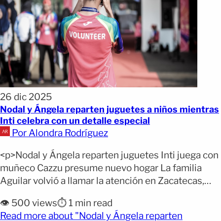
26 dic 2025
Nodal y Ángela reparten juguetes a niños mientras
Inti celebra con un detalle especial
Por Alondra Rodríguez
<p>Nodal y Ángela reparten juguetes Inti juega con
muñeco Cazzu presume nuevo hogar La familia
Aguilar volvió a llamar la atención en Zacatecas,
esta vez por una acción solidaria que dejó sonrisas
👁️ 500 views
⏱️ 1 min read
entre decenas de niños. Christian Nodal, Ángela
Read more about "Nodal y Ángela reparten
Aguilar y Pepe Aguilar recorrieron distintas calles