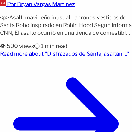
Por Bryan Vargas Martinez
<p>Asalto navideño inusual Ladrones vestidos de
Santa Robo inspirado en Robin Hood Segun informa
CNN, El asalto ocurrió en una tienda de comestibles
de Montreal durante la semana previa a Navidad,
👁️ 500 views
⏱️ 1 min read
cuando varias personas disfrazadas ingresaron y
(
Read more about "Disfrazados de Santa, asaltan ..."
llenaron carros con alimentos. Según la Policía de
Montreal, el incidente se registró alrededor de las
nueve cuarenta [&hellip;]</p>