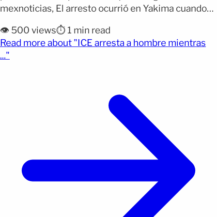
mexnoticias, El arresto ocurrió en Yakima cuando
un hombre salía de un comercio tras comprar
👁️ 500 views
⏱️ 1 min read
alimentos para la cena navideña, momento que
Read more about "ICE arresta a hombre mientras
terminó con intervención ICE. La detención se
(opens full article)
..."
realizó en un espacio público, demostrando cómo
los operativos migratorios pueden desarrollarse
durante [&hellip;]</p>