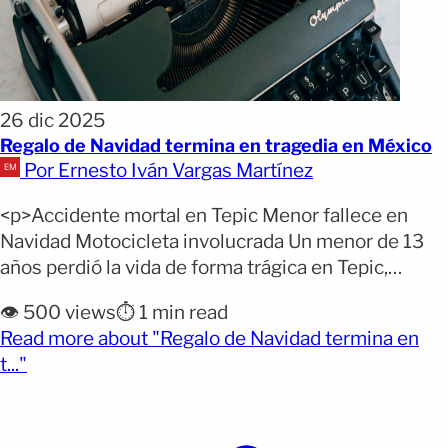
26 dic 2025
Regalo de Navidad termina en tragedia en México
Por Ernesto Iván Vargas Martínez
<p>Accidente mortal en Tepic Menor fallece en
Navidad Motocicleta involucrada Un menor de 13
años perdió la vida de forma trágica en Tepic,
Nayarit, luego de sufrir un accidente en motocicleta
👁️ 500 views
⏱️ 1 min read
apenas unas horas después de la celebración de
Read more about "Regalo de Navidad termina en
Navidad. El hecho ocurrió durante las primeras
(opens full article)
t..."
horas del 25 de diciembre en la colonia Tierra
[&hellip;]</p>