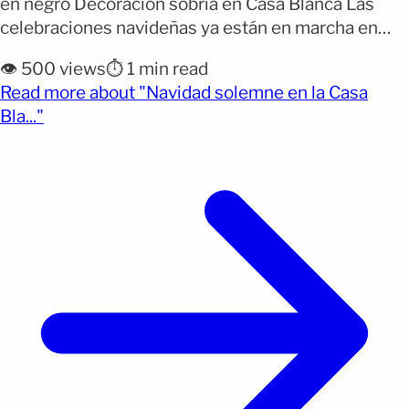
en negro Decoración sobria en Casa Blanca Las
celebraciones navideñas ya están en marcha en
Washington y, en medio del brillo festivo que
👁️ 500 views
⏱️ 1 min read
invade la Casa Blanca, el presidente Donald Trump
Read more about "Navidad solemne en la Casa
y la primera dama Melania Trump compartieron una
(opens full article)
Bla..."
postal que rompe con la tradición colorida típica de
[&hellip;]</p>