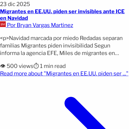
23 dic 2025
Migrantes en EE.UU. piden ser invisibles ante ICE
en Navidad
Por Bryan Vargas Martinez
<p>Navidad marcada por miedo Redadas separan
familias Migrantes piden invisibilidad Segun
informa la agencia EFE, Miles de migrantes en
Estados Unidos viven la Navidad con temor
👁️ 500 views
⏱️ 1 min read
permanente ante operativos migratorios que
Read more about "Migrantes en EE.UU. piden ser ..."
amenazan con separarlos de sus familias durante
(opens full article)
una de las fechas más sensibles. El deseo de
muchos es pasar desapercibidos, evitar salir y no
[&hellip;]</p>