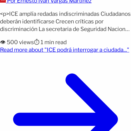
Por Ernesto Iván Vargas Martínez
<p>ICE amplía redadas indiscriminadas Ciudadanos
deberán identificarse Crecen críticas por
discriminación La secretaria de Seguridad Nacional,
Kristi Noem, declaró que los agentes de ICE
👁️ 500 views
⏱️ 1 min read
atacarán indiscriminadamente a los
Read more about "ICE podrá interrogar a ciudada..."
estadounidenses durante operativos migratorios.
Según Noem, todos los residentes deberán portar
una prueba de ciudadanía cuando sean
interrogados por agentes federales. La afirmación
marca un cambio radical [&hellip;]</p>