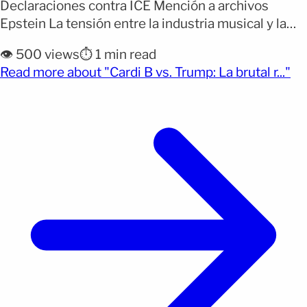
Declaraciones contra ICE Mención a archivos
Epstein La tensión entre la industria musical y la
política migratoria volvió a escalar esta semana
👁️ 500 views
⏱️ 1 min read
luego de que una reconocida artista urbana Cardi B
(op
Read more about "Cardi B vs. Trump: La brutal r..."
protagonizara un enfrentamiento público con el
Departamento de Seguridad Nacional de Estados
Unidos. Lo que comenzó [&hellip;]</p>