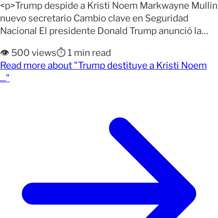
<p>Trump despide a Kristi Noem Markwayne Mullin
nuevo secretario Cambio clave en Seguridad
Nacional El presidente Donald Trump anunció la
destitución de la secretaria de Seguridad Nacional,
👁️ 500 views
⏱️ 1 min read
Kristi Noem, y su reemplazo por el senador
Read more about "Trump destituye a Kristi Noem
republicano Markwayne Mullin. El anuncio fue
(opens full article)
..."
realizado por el mandatario a través de sus redes
sociales. Trump indicó que Mullin, [&hellip;]</p>