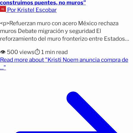
construimos puentes, no muros”
Por Kristel Escobar
<p>Refuerzan muro con acero México rechaza
muros Debate migración y seguridad El
reforzamiento del muro fronterizo entre Estados
Unidos y México volvió a encender el debate
👁️ 500 views
⏱️ 1 min read
político y diplomático entre ambos países. La
Read more about "Kristi Noem anuncia compra de
secretaria de Seguridad Nacional de Estados
(opens full article)
..."
Unidos, Kristi Noem, informó sobre la compra de
acero para fortalecer la barrera en la frontera
[&hellip;]</p>