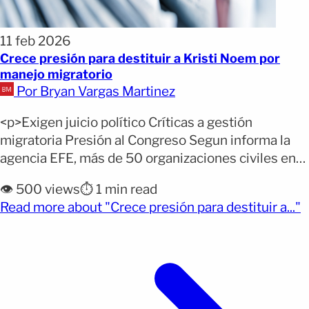
11 feb 2026
Crece presión para destituir a Kristi Noem por
manejo migratorio
Por Bryan Vargas Martinez
<p>Exigen juicio político Críticas a gestión
migratoria Presión al Congreso Segun informa la
agencia EFE, más de 50 organizaciones civiles en
Estados Unidos pidieron al Congreso iniciar un
👁️ 500 views
⏱️ 1 min read
juicio político contra Kristi Noem, secretaria de
(
Read more about "Crece presión para destituir a..."
Seguridad Nacional, por su manejo de la política
migratoria. Las agrupaciones enviaron una carta a la
Cámara de Representantes para [&hellip;]</p>