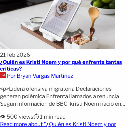
21 feb 2026
¿Quién es Kristi Noem y por qué enfrenta tantas
criticas?
Por Bryan Vargas Martinez
<p>Lidera ofensiva migratoria Declaraciones
generan polémica Enfrenta llamados a renuncia
Segun informacion de BBC, kristi Noem nació en
1971 en Watertown, un pequeño pueblo del este de
👁️ 500 views
⏱️ 1 min read
Dakota del Sur. Creció en el seno de una familia
Read more about "¿Quién es Kristi Noem y por
dedicada al campo. Desde sus inicios mostró