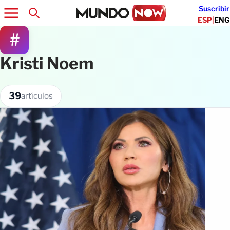
Suscribir
ESP
|
ENG
#
Kristi Noem
39
artículos