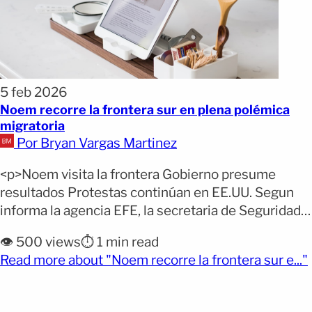
5 feb 2026
Noem recorre la frontera sur en plena polémica
migratoria
Por Bryan Vargas Martinez
<p>Noem visita la frontera Gobierno presume
resultados Protestas continúan en EE.UU. Segun
informa la agencia EFE, la secretaria de Seguridad
Nacional de Estados Unidos, Kristi Noem, visitó
👁️ 500 views
⏱️ 1 min read
este miércoles la frontera sur del país en medio de
Read more about "Noem recorre la frontera sur e..."
crecientes críticas y protestas contra la agenda
anti-migrante del Gobierno del presidente Donald
Trump. La visita tuvo como [&hellip;]</p>