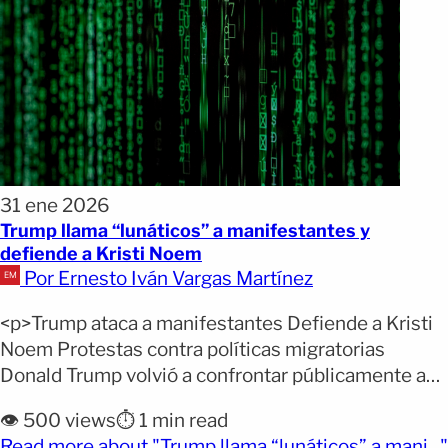
31 ene 2026
Trump llama “lunáticos” a manifestantes y
defiende a Kristi Noem
Por Ernesto Iván Vargas Martínez
<p>Trump ataca a manifestantes Defiende a Kristi
Noem Protestas contra políticas migratorias
Donald Trump volvió a confrontar públicamente a
los manifestantes que protestan contra sus
👁️ 500 views
⏱️ 1 min read
políticas migratorias y a defender a dos de sus
Read more about "Trump llama “lunáticos” a mani..."