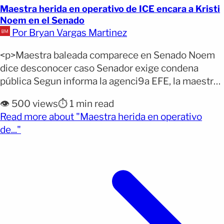
Maestra herida en operativo de ICE encara a Kristi
Noem en el Senado
Por Bryan Vargas Martinez
<p>Maestra baleada comparece en Senado Noem
dice desconocer caso Senador exige condena
pública Segun informa la agenci9a EFE, la maestra
Marimar Martínez, sobreviviente de un tiroteo
👁️ 500 views
⏱️ 1 min read
ocurrido durante un operativo migratorio en
Read more about "Maestra herida en operativo
Chicago, se presentó este martes en una audiencia
(opens full article)
de..."
del Senado de Estados Unidos. Martínez recibió
cinco disparos efectuados por un agente federal
durante [&hellip;]</p>