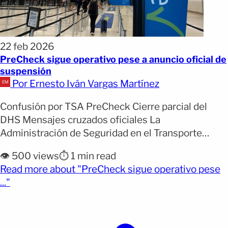
22 feb 2026
PreCheck sigue operativo pese a anuncio oficial de
suspensión
Por Ernesto Iván Vargas Martínez
Confusión por TSA PreCheck Cierre parcial del
DHS Mensajes cruzados oficiales La
Administración de Seguridad en el Transporte
(TSA) aseguró el domingo que el programa
👁️ 500 views
⏱️ 1 min read
PreCheck continúa “operativo sin cambios para el
Read more about "PreCheck sigue operativo pese
público viajero”. El anuncio generó confusión entre
(opens full article)
..."
pasajeros, luego de que el Departamento de
Seguridad Nacional (DHS) informara que
suspendería temporalmente el programa. [&hellip;]