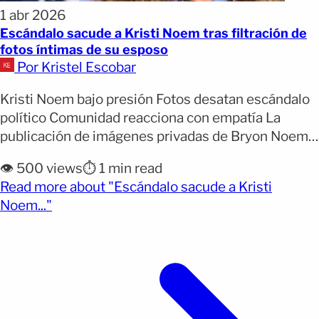
1 abr 2026
Escándalo sacude a Kristi Noem tras filtración de
fotos íntimas de su esposo
Por Kristel Escobar
Kristi Noem bajo presión Fotos desatan escándalo
político Comunidad reacciona con empatía La
publicación de imágenes privadas de Bryon Noem,
esposo de la exsecretaria de Seguridad Nacional
👁️ 500 views
⏱️ 1 min read
Kristi Noem, desató una tormenta política y
Read more about "Escándalo sacude a Kristi
mediática en Estados Unidos. Lo que comenzó
(opens full article)
Noem..."
como un reporte del tabloide británico Daily Mail
rápidamente escaló a un debate nacional, [&hellip;]