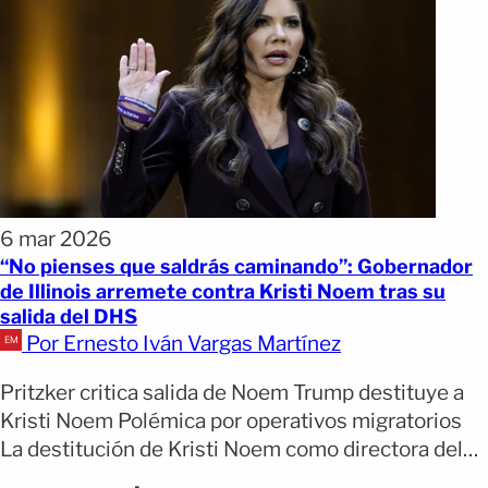
6 mar 2026
“No pienses que saldrás caminando”: Gobernador
de Illinois arremete contra Kristi Noem tras su
salida del DHS
Por Ernesto Iván Vargas Martínez
Pritzker critica salida de Noem Trump destituye a
Kristi Noem Polémica por operativos migratorios
La destitución de Kristi Noem como directora del
Departamento de Seguridad Nacional (DHS) generó