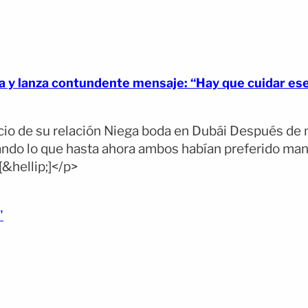
va y lanza contundente mensaje: “Hay que cuidar es
io de su relación Niega boda en Dubái Después de 
ando lo que hasta ahora ambos habían preferido mant
[&hellip;]</p>
(opens full article)
"