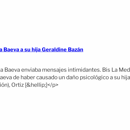
a Baeva a su hija Geraldine Bazán
na Baeva enviaba mensajes intimidantes. Bis La Medi
Baeva de haber causado un daño psicológico a su hija
n), Ortiz [&hellip;]</p>
(opens full article)