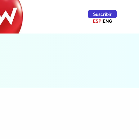
Suscribír
ESP
|
ENG