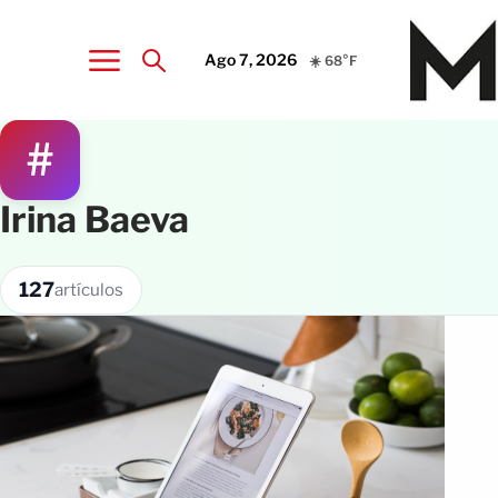
Ago 7, 2026
☀️ 68°F
#
Irina Baeva
127
artículos