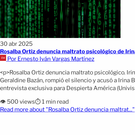
30 abr 2025
Rosalba Ortiz denuncia maltrato psicológico de Irin
Por Ernesto Iván Vargas Martínez
<p>Rosalba Ortiz denuncia maltrato psicológico. Iri
Geraldine Bazán, rompió el silencio y acusó a Irina 
entrevista exclusiva para Despierta América (Univisió
👁️ 500 views
⏱️ 1 min read
Read more about "Rosalba Ortiz denuncia maltrat..."