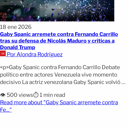
18 ene 2026
Gaby Spanic arremete contra Fernando Carrillo
tras su defensa de Nicolás Maduro y críticas a
Donald Trump
Por Alondra Rodríguez
<p>Gaby Spanic contra Fernando Carrillo Debate
político entre actores Venezuela vive momento
decisivo La actriz venezolana Gaby Spanic volvió a
acaparar titulares luego de pronunciarse con
👁️ 500 views
⏱️ 1 min read
contundencia contra Fernando Carrillo, quien
Read more about "Gaby Spanic arremete contra
recientemente defendió a Nicolás Maduro y
(opens full article)
Fe..."
cuestionó la intervención militar de Estados Unidos
en Venezuela. Spanic, durante entrevistas con
medios como Imagen TV, aseguró [&hellip;]</p>