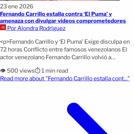
23 ene 2026
Fernando Carrillo estalla contra ‘El Puma’ y
amenaza con divulgar videos comprometedores
Por Alondra Rodríguez
<p>Fernando Carrillo y ‘El Puma’ Exige disculpa en
72 horas Conflicto entre famosos venezolanos El
actor venezolano Fernando Carrillo volvió a
encender la polémica al lanzar nuevas acusaciones
👁️ 500 views
⏱️ 1 min read
contra el cantante José Luis Rodríguez, ‘El Puma’.
(
Read more about "Fernando Carrillo estalla cont..."
Las declaraciones surgieron durante su
participación en el programa argentino La Mañana
con Moria, donde aseguró que posee material
[&hellip;]</p>