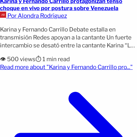
Karina y Fernando Carrillo protagonizan tenso
choque en vivo por postura sobre Venezuela
Por Alondra Rodríguez
Karina y Fernando Carrillo Debate estalla en
transmisión Redes apoyan a la cantante Un fuerte
intercambio se desató entre la cantante Karina “La
Voz” y el actor venezolano Fernando Carrillo
👁️ 500 views
⏱️ 1 min read
durante una transmisión del programa Pica y se
(
Read more about "Karina y Fernando Carrillo pro..."
extiende de Telemundo, donde ambos expresaron
posiciones completamente opuestas sobre la
captura de Nicolás Maduro y su [&hellip;]