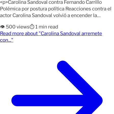
<p>Carolina Sandoval contra Fernando Carrillo
Polémica por postura política Reacciones contra el
actor Carolina Sandoval volvió a encender la
polémica en el mundo del entretenimiento tras
👁️ 500 views
⏱️ 1 min read
criticar duramente al actor venezolano Fernando
Read more about "Carolina Sandoval arremete
Carrillo, a quien acusó de haber perdido credibilidad
(opens full article)
con..."
y haber “enterrado” su propia carrera por su
respaldo al chavismo. La presentadora reaccionó
luego [&hellip;]</p>