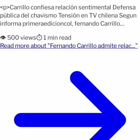
<p>Carrillo confiesa relación sentimental Defensa
pública del chavismo Tensión en TV chilena Segun
informa primeraedicioncol, fernando Carrillo
sorprendió al panel del matinal chileno al confirmar
👁️ 500 views
⏱️ 1 min read
públicamente que mantuvo una relación
(
Read more about "Fernando Carrillo admite relac..."
sentimental con Delcy Rodríguez durante varios
años. La confesión ocurrió hacia el final del
programa, cuando el actor explicó el origen de su
férrea defensa [&hellip;]</p>