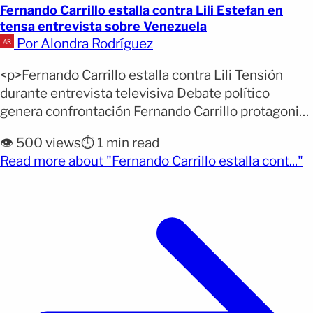
Fernando Carrillo estalla contra Lili Estefan en
tensa entrevista sobre Venezuela
Por Alondra Rodríguez
<p>Fernando Carrillo estalla contra Lili Tensión
durante entrevista televisiva Debate político
genera confrontación Fernando Carrillo protagonizó
un tenso intercambio con Lili Estefan durante una
👁️ 500 views
⏱️ 1 min read
entrevista en El Gordo y La Flaca, donde expresó
(
Read more about "Fernando Carrillo estalla cont..."
sentirse traicionado por la presentadora tras dejar
de seguirlo en redes sociales. El encuentro,
conducido también por Raúl de Molina, ocurrió
mientras [&hellip;]</p>