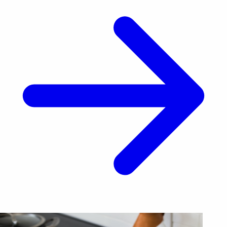
Venezuela. Carrillo hizo el comentario durante una
entrevista televisiva, lo [&hellip;]</p>