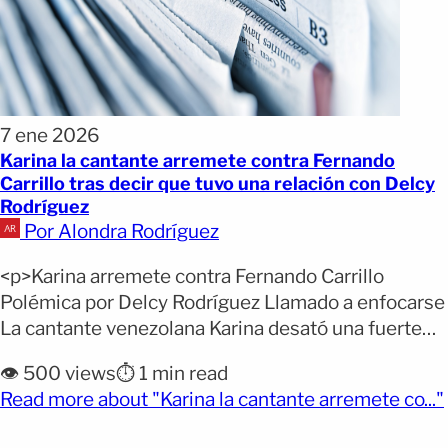
7 ene 2026
Karina la cantante arremete contra Fernando
Carrillo tras decir que tuvo una relación con Delcy
Rodríguez
Por Alondra Rodríguez
<p>Karina arremete contra Fernando Carrillo
Polémica por Delcy Rodríguez Llamado a enfocarse
La cantante venezolana Karina desató una fuerte
polémica al responder públicamente a las
👁️ 500 views
⏱️ 1 min read
declaraciones del actor Fernando Carrillo, quien
Read more about "Karina la cantante arremete co..."
aseguró haber mantenido una relación de “tres
años” con Delcy Rodríguez, presidenta interina de