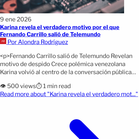
9 ene 2026
Karina revela el verdadero motivo por el que
Fernando Carrillo salió de Telemundo
Por Alondra Rodríguez
<p>Fernando Carrillo salió de Telemundo Revelan
motivo de despido Crece polémica venezolana
Karina volvió al centro de la conversación pública
luego de responder con dureza a las declaraciones
👁️ 500 views
⏱️ 1 min read
que Fernando Carrillo hizo recientemente sobre los
Read more about "Karina revela el verdadero mot..."
motivos que, según él, lo alejaron de la televisión.
(opens full article)
La cantante afirmó que no busca “ridiculizar a
nadie”, pero consideró [&hellip;]</p>