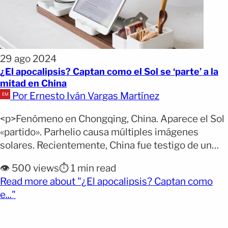
29 ago 2024
¿El apocalipsis? Captan como el Sol se ‘parte’ a la
mitad en China
Por Ernesto Iván Vargas Martínez
<p>Fenómeno en Chongqing, China. Aparece el Sol
«partido». Parhelio causa múltiples imágenes
solares. Recientemente, China fue testigo de un
fenómeno celestial que desconcertó a sus
👁️ 500 views
⏱️ 1 min read
habitantes: la aparición de siete soles en el cielo. El
Read more about "¿El apocalipsis? Captan como
evento causó una profunda conmoción y
(opens full article)
e..."
fascinación entre los residentes y entusiastas del
espacio. Sin embargo, pronto se descubrió que
[&hellip;]</p>