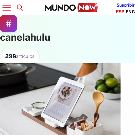
Suscribir
ESP
|
ENG
#
canelahulu
298
artículos