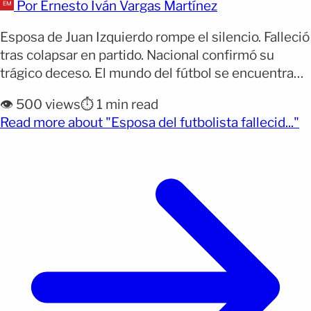
Por Ernesto Iván Vargas Martínez
Esposa de Juan Izquierdo rompe el silencio. Falleció
tras colapsar en partido. Nacional confirmó su
trágico deceso. El mundo del fútbol se encuentra
de luto tras la trágica muerte del defensa uruguayo
👁️ 500 views
⏱️ 1 min read
Juan Izquierdo, quien colapsó en un partido
(o
Read more about "Esposa del futbolista fallecid..."
correspondiente a la Copa Libertadores. Izquierdo,
de 27 años, se desplomó repentinamente en medio
del encuentro [&hellip;]