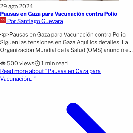
29 ago 2024
Pausas en Gaza para Vacunación contra Polio
Por Santiago Guevara
<p>Pausas en Gaza para Vacunación contra Polio.
Siguen las tensiones en Gaza Aquí los detalles. La
Organización Mundial de la Salud (OMS) anunció el
jueves que se llevarán a cabo pausas humanitarias
👁️ 500 views
⏱️ 1 min read
limitadas en los combates en Gaza para permitir la
Read more about "Pausas en Gaza para
vacunación contra la polio de cientos de miles de
(opens full article)
Vacunación..."
niños, tras confirmarse el primer [&hellip;]</p>