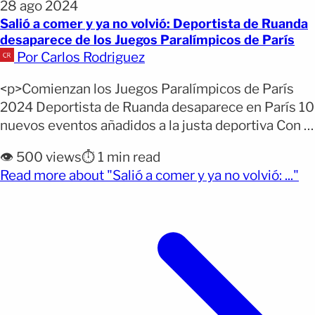
28 ago 2024
Salió a comer y ya no volvió: Deportista de Ruanda
desaparece de los Juegos Paralímpicos de París
Por Carlos Rodriguez
<p>Comienzan los Juegos Paralímpicos de París
2024 Deportista de Ruanda desaparece en París 10
nuevos eventos añadidos a la justa deportiva Con la
participación de 4 mil 400 atletas, este miércoles
👁️ 500 views
⏱️ 1 min read
28 de agosto comenzaron los Juegos Paralímpicos
(op
Read more about "Salió a comer y ya no volvió: ..."
de París 2024. Durante 11 días, competirán por 549
medallas en 22 diferentes disciplinas. No obstante,
no [&hellip;]</p>