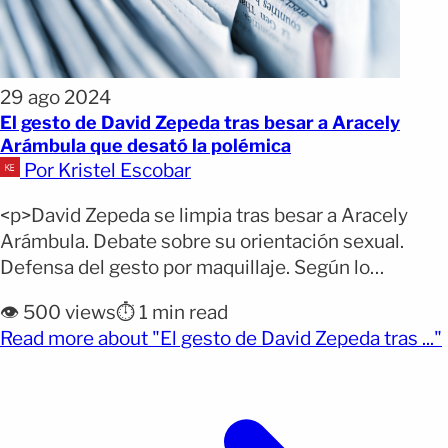
29 ago 2024
El gesto de David Zepeda tras besar a Aracely
Arámbula que desató la polémica
Por Kristel Escobar
<p>David Zepeda se limpia tras besar a Aracely
Arámbula. Debate sobre su orientación sexual.
Defensa del gesto por maquillaje. Según lo
discutido en el programa La Mesa Caliente, el actor
👁️ 500 views
⏱️ 1 min read
mexicano David Zepeda sorprendió a Aracely
Read more about "El gesto de David Zepeda tras ..."
Arámbula con un inesperado gesto. El hecho
ocurrió durante la presentación del musical
‘Perfume de Gardenia’ en el Teatro [&hellip;]</p>