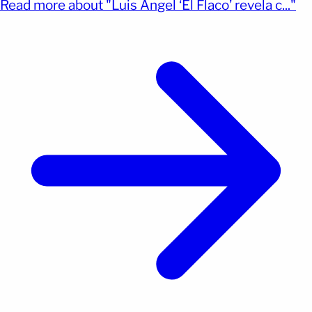
(op
Read more about "Luis Ángel ‘El Flaco’ revela c..."
Sinaloa el 14 de agosto del 2023. El cantante
[&hellip;]</p>