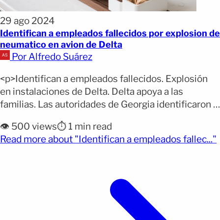
29 ago 2024
Identifican a empleados fallecidos por explosion de
neumatico en avion de Delta
Por Alfredo Suárez
<p>Identifican a empleados fallecidos. Explosión
en instalaciones de Delta. Delta apoya a las
familias. Las autoridades de Georgia identificaron a
los dos empleados de Delta fallecidos en un
👁️ 500 views
⏱️ 1 min read
incidente en el Aeropuerto Internacional
(
Read more about "Identifican a empleados fallec..."
Hartsfield-Jackson de Atlanta. Las víctimas fueron
Mirko Marweg, de 58 años, y Luis Aldarondo, de 37
años. El suceso ocurrió en las [&hellip;]</p>