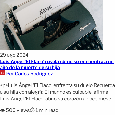
29 ago 2024
Luis Ángel ‘El Flaco’ revela cómo se encuentra a un
año de la muerte de su hija
Por Carlos Rodriguez
<p>Luis Ángel ‘El Flaco’ enfrenta su duelo Recuerda
a su hija con alegría El mar no es culpable, afirma
Luis Ángel ‘El Flaco’ abrió su corazón a doce meses
del trágico fallecimiento de su hija. Cabe recordar
👁️ 500 views
⏱️ 1 min read
que María Fernanda se ahogó en una playa de