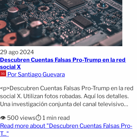
29 ago 2024
Descubren Cuentas Falsas Pro-Trump en la red
social X
Por Santiago Guevara
<p>Descubren Cuentas Falsas Pro-Trump en la red
social X. Utilizan fotos robadas. Aquí los detalles.
Una investigación conjunta del canal televisivo
CNN ha revelado la existencia de 17 cuentas falsas
👁️ 500 views
⏱️ 1 min read
en la red social X, que simulan ser jóvenes
Read more about "Descubren Cuentas Falsas Pro-
estadounidenses partidarias del expresidente
(opens full article)
T..."
Donald Trump. Estas cuentas usan «fotos robadas»