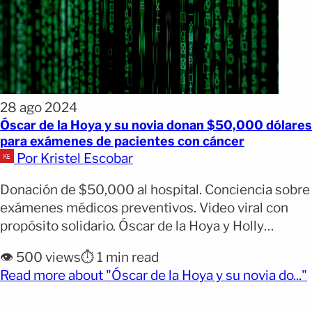
28 ago 2024
Óscar de la Hoya y su novia donan $50,000 dólares
para exámenes de pacientes con cáncer
Por Kristel Escobar
Donación de $50,000 al hospital. Conciencia sobre
exámenes médicos preventivos. Video viral con
propósito solidario. Óscar de la Hoya y Holly
Sonders donaron $50,000 dólares al Adventist
👁️ 500 views
⏱️ 1 min read
White Memorial Hospital de Boyle Heights. El
(
Read more about "Óscar de la Hoya y su novia do..."
dinero será destinado a la detección temprana del
cáncer de próstata y de mama. La pareja espera que