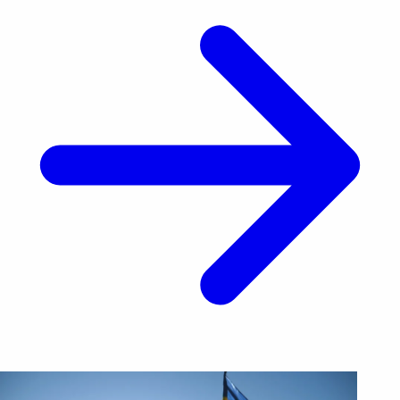
su video viral [&hellip;]