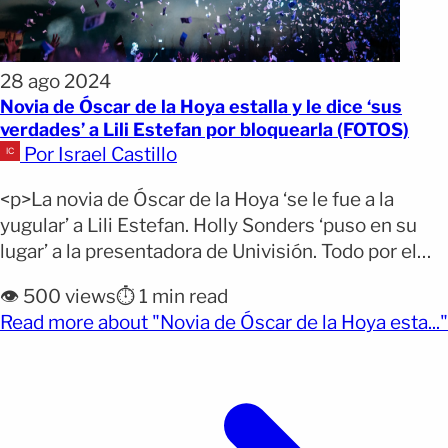
28 ago 2024
Novia de Óscar de la Hoya estalla y le dice ‘sus
verdades’ a Lili Estefan por bloquearla (FOTOS)
Por Israel Castillo
<p>La novia de Óscar de la Hoya ‘se le fue a la
yugular’ a Lili Estefan. Holly Sonders ‘puso en su
lugar’ a la presentadora de Univisión. Todo por el
video viral del boxeador y su novia bailando en
👁️ 500 views
⏱️ 1 min read
paños menores El exboxeador Óscar de la Hoya y
Read more about "Novia de Óscar de la Hoya esta..."
su novia Holly Sonders están en el [&hellip;]</p>
(opens full article)