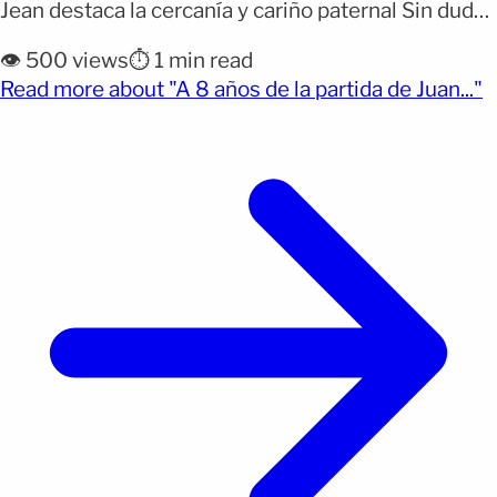
Jean destaca la cercanía y cariño paternal Sin duda,
es uno de los cantautores más icónicos de todos
👁️ 500 views
⏱️ 1 min read
los tiempos de México. Por desgracia, Alberto
(
Read more about "A 8 años de la partida de Juan..."
Aguilera Valadez, su nombre verdadero, falleció el
28 de agosto de 2016 en [&hellip;]</p>