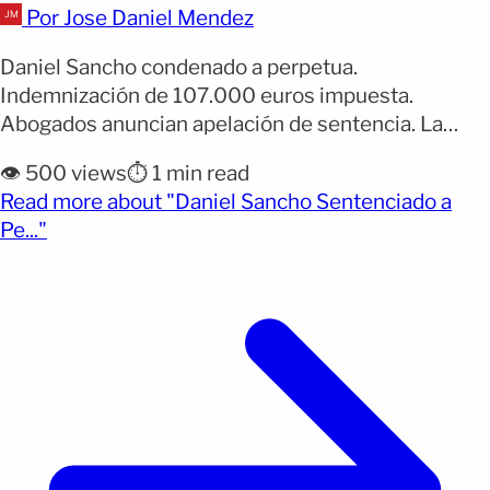
Por Jose Daniel Mendez
Daniel Sancho condenado a perpetua.
Indemnización de 107.000 euros impuesta.
Abogados anuncian apelación de sentencia. La
justicia tailandesa ha condenado a Daniel Sancho a
👁️ 500 views
⏱️ 1 min read
cadena perpetua por el asesinato del cirujano
Read more about "Daniel Sancho Sentenciado a
colombiano Edwin Arrieta. Sancho fue hallado
(opens full article)
Pe..."
culpable de asesinato premeditado,
descuartizamiento, ocultación del cadáver y
destrucción del pasaporte de Arrieta. El tribunal le
ha [&hellip;]