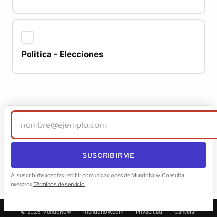
Politica - Elecciones
Tu correo electrónico
SUSCRIBIRME
Al suscribirte aceptas recibir comunicaciones de MundoNow. Consulta
nuestros
Términos de servicio
.
© 2026 MundoNow
·
mundonow.com
·
Privacidad
·
Cancelar