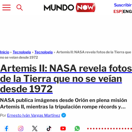
Suscribir
ESP
|
ENG
Inicio
»
Tecnología
»
Tecnología
»
Artemis II: NASA revela fotos de la Tierra que
no se veían desde 1972
Artemis II: NASA revela fotos
de la Tierra que no se veían
desde 1972
NASA publica imágenes desde Orión en plena misión
Artemis II, mientras la tripulación rompe récords y
avanza en la exploración lunar.
Por
Ernesto Iván Vargas Martínez