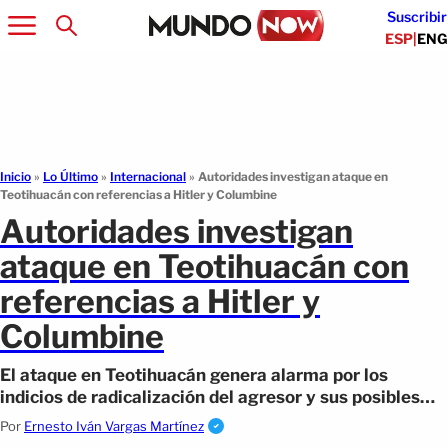
Suscribir
ESP
|
ENG
Inicio
»
Lo Último
»
Internacional
»
Autoridades investigan ataque en
Teotihuacán con referencias a Hitler y Columbine
Autoridades investigan
ataque en Teotihuacán con
referencias a Hitler y
Columbine
El ataque en Teotihuacán genera alarma por los
indicios de radicalización del agresor y sus posibles
vínculos con ideologías extremistas.
Por
Ernesto Iván Vargas Martínez